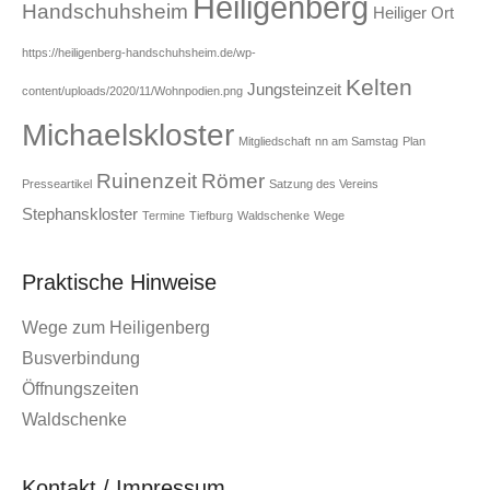
Heiligenberg
Handschuhsheim
Heiliger Ort
https://heiligenberg-handschuhsheim.de/wp-
Kelten
Jungsteinzeit
content/uploads/2020/11/Wohnpodien.png
Michaelskloster
Mitgliedschaft
nn am Samstag
Plan
Ruinenzeit
Römer
Presseartikel
Satzung des Vereins
Stephanskloster
Termine
Tiefburg
Waldschenke
Wege
Praktische Hinweise
Wege zum Heiligenberg
Busverbindung
Öffnungszeiten
Waldschenke
Kontakt / Impressum