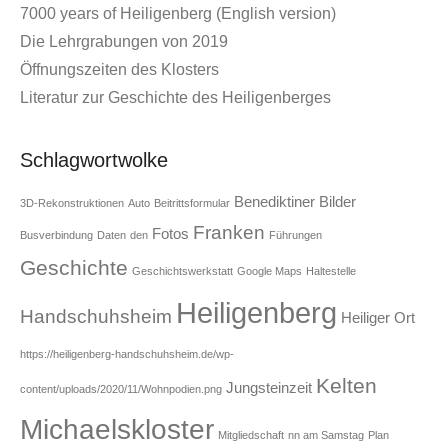
7000 years of Heiligenberg (English version)
Die Lehrgrabungen von 2019
Öffnungszeiten des Klosters
Literatur zur Geschichte des Heiligenberges
Schlagwortwolke
Benediktiner
Bilder
3D-Rekonstruktionen
Auto
Beitrittsformular
Franken
Fotos
Busverbindung
Daten
den
Führungen
Geschichte
Geschichtswerkstatt
Google Maps
Haltestelle
Heiligenberg
Handschuhsheim
Heiliger Ort
https://heiligenberg-handschuhsheim.de/wp-
Kelten
Jungsteinzeit
content/uploads/2020/11/Wohnpodien.png
Michaelskloster
Mitgliedschaft
nn am Samstag
Plan