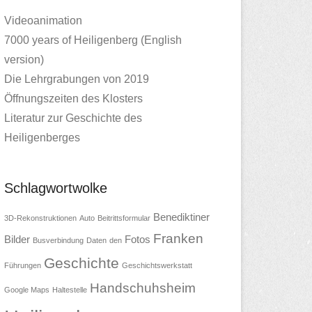
Videoanimation
7000 years of Heiligenberg (English
version)
Die Lehrgrabungen von 2019
Öffnungszeiten des Klosters
Literatur zur Geschichte des
Heiligenberges
Schlagwortwolke
Benediktiner
3D-Rekonstruktionen
Auto
Beitrittsformular
Franken
Bilder
Fotos
Busverbindung
Daten
den
Geschichte
Führungen
Geschichtswerkstatt
Handschuhsheim
Google Maps
Haltestelle