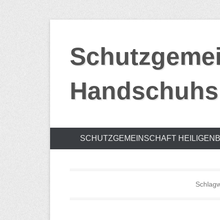
Zum
Inhalt
Schutzgemei
springen
Handschuhsh
SCHUTZGEMEINSCHAFT HEILIGEN
Schlagw