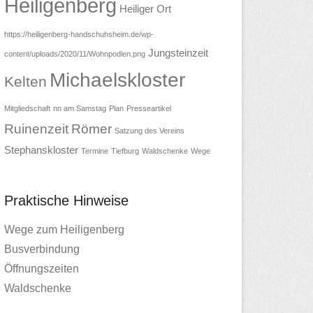
Heiligenberg
Heiliger Ort
https://heiligenberg-handschuhsheim.de/wp-
Jungsteinzeit
content/uploads/2020/11/Wohnpodien.png
Michaelskloster
Kelten
Mitgliedschaft
nn am Samstag
Plan
Presseartikel
Ruinenzeit
Römer
Satzung des Vereins
Stephanskloster
Termine
Tiefburg
Waldschenke
Wege
Praktische Hinweise
Wege zum Heiligenberg
Busverbindung
Öffnungszeiten
Waldschenke