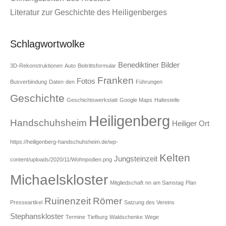
Literatur zur Geschichte des Heiligenberges
Schlagwortwolke
Benediktiner
Bilder
3D-Rekonstruktionen
Auto
Beitrittsformular
Franken
Fotos
Busverbindung
Daten
den
Führungen
Geschichte
Geschichtswerkstatt
Google Maps
Haltestelle
Heiligenberg
Handschuhsheim
Heiliger Ort
https://heiligenberg-handschuhsheim.de/wp-
Kelten
Jungsteinzeit
content/uploads/2020/11/Wohnpodien.png
Michaelskloster
Mitgliedschaft
nn am Samstag
Plan
Ruinenzeit
Römer
Presseartikel
Satzung des Vereins
Stephanskloster
Termine
Tiefburg
Waldschenke
Wege