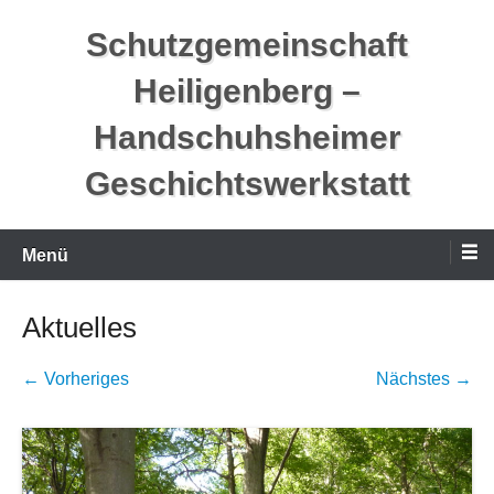
Zum
Schutzgemeinschaft
Inhalt
springen
Heiligenberg –
Handschuhsheimer
Geschichtswerkstatt
Menü
Aktuelles
← Vorheriges
Nächstes →