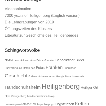
Videoanimation
7000 years of Heiligenberg (English version)
Die Lehrgrabungen von 2019
Öffnungszeiten des Klosters
Literatur zur Geschichte des Heiligenberges
Schlagwortwolke
Benediktiner
Bilder
3D-Rekonstruktionen
Auto
Beitrittsformular
Franken
Fotos
Busverbindung
Daten
den
Führungen
Geschichte
Geschichtswerkstatt
Google Maps
Haltestelle
Heiligenberg
Handschuhsheim
Heiliger Ort
https://heiligenberg-handschuhsheim.de/wp-
Kelten
Jungsteinzeit
content/uploads/2020/11/Wohnpodien.png